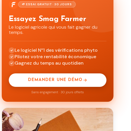
🌱 ESSAI GRATUIT · 30 JOURS
Essayez Smag Farmer
Le logiciel agricole qui vous fait gagner du
temps.
Le logiciel N°1 des vérifications phyto
Pilotez votre rentabilité économique
Gagnez du temps au quotidien
DEMANDER UNE DÉMO
Sans engagement · 30 jours offerts