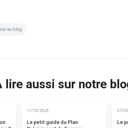
our au blog
 lire aussi sur notre bl
11/10/2024
07/03
son
Le petit guide du Plan
Le p