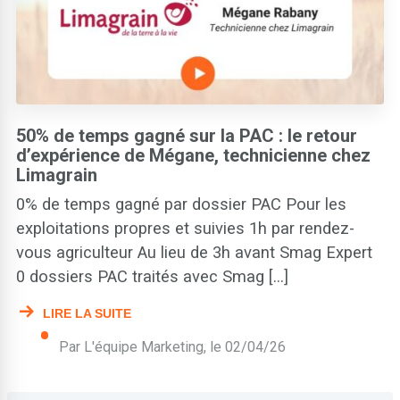
Exploitants agricoles
Guides agricoles et livres blancs gratuits
Organisations agricoles
Partenariats
Réglementation
50% de temps gagné sur la PAC : le retour
Semenciers et agro-industriels
d’expérience de Mégane, technicienne chez
Témoignages
Limagrain
Traçabilité et HVE
0% de temps gagné par dossier PAC Pour les
exploitations propres et suivies 1h par rendez-
vous agriculteur Au lieu de 3h avant Smag Expert
0 dossiers PAC traités avec Smag [...]
LIRE LA SUITE
Par L'équipe Marketing, le
02/04/26