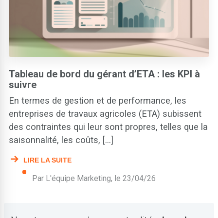
Exploitants agricoles
Guides agricoles et livres blancs gratuits
Organisations agricoles
Partenariats
Réglementation
Tableau de bord du gérant d’ETA : les KPI à
Semenciers et agro-industriels
suivre
Témoignages
En termes de gestion et de performance, les
Traçabilité et HVE
entreprises de travaux agricoles (ETA) subissent
des contraintes qui leur sont propres, telles que la
saisonnalité, les coûts, [...]
LIRE LA SUITE
Par L'équipe Marketing, le
23/04/26