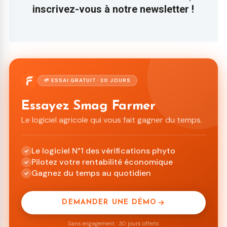
inscrivez-vous à notre newsletter !
🌱 ESSAI GRATUIT · 30 JOURS
Essayez Smag Farmer
Le logiciel agricole qui vous fait gagner du temps.
Le logiciel N°1 des vérifications phyto
Pilotez votre rentabilité économique
Gagnez du temps au quotidien
DEMANDER UNE DÉMO
Sans engagement · 30 jours offerts