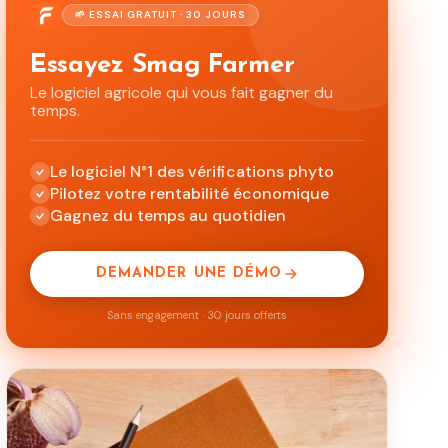
🌱 ESSAI GRATUIT · 30 JOURS
Essayez Smag Farmer
Le logiciel agricole qui vous fait gagner du
temps.
Le logiciel N°1 des vérifications phyto
Pilotez votre rentabilité économique
Gagnez du temps au quotidien
DEMANDER UNE DÉMO
Sans engagement · 30 jours offerts