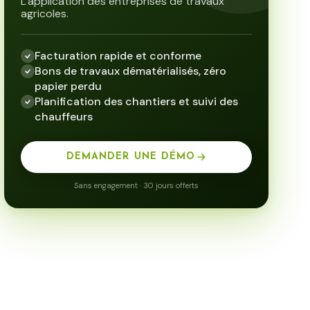
L'application des entreprises de travaux
agricoles.
Facturation rapide et conforme
Bons de travaux dématérialisés, zéro
papier perdu
Planification des chantiers et suivi des
chauffeurs
DEMANDER UNE DÉMO
Sans engagement · 30 jours offerts