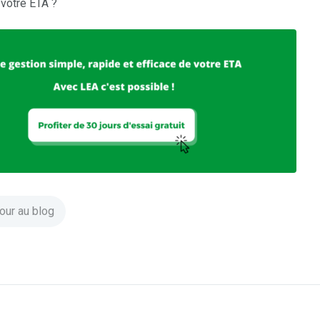
 votre ETA ?
our au blog