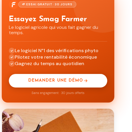
🌱 ESSAI GRATUIT · 30 JOURS
Essayez Smag Farmer
Le logiciel agricole qui vous fait gagner du
temps.
Le logiciel N°1 des vérifications phyto
Pilotez votre rentabilité économique
Gagnez du temps au quotidien
DEMANDER UNE DÉMO
Sans engagement · 30 jours offerts