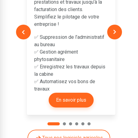
prestations et travaux jusqu’à la
e
facturation des clients.
✅
Simplifiez le pilotage de votre
✅
entreprise !
(
✅ Suppression de l’administratif
✅
au bureau
✅
✅ Gestion agrément
phytosanitaire
✅ Enregistrez les travaux depuis
la cabine
✅ Automatisez vos bons de
travaux
En savoir plus
Tous nos logiciels agricoles