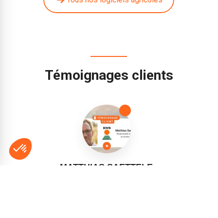
Témoignages clients
MATTHIAS SAETTELE
Responsable recherche en production - KWS
« Toutes les données sont toujours disponibles, même sur le
téléphone portable, pour une vue complète de la production
de semences... »