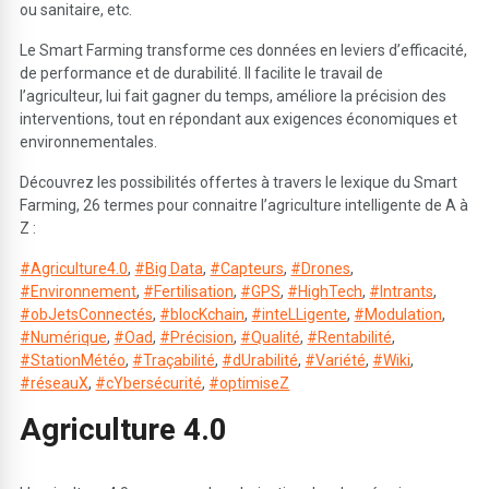
ou sanitaire, etc.
Le Smart Farming transforme ces données en leviers d’efficacité,
de performance et de durabilité. Il facilite le travail de
l’agriculteur, lui fait gagner du temps, améliore la précision des
interventions, tout en répondant aux exigences économiques et
environnementales.
Découvrez les possibilités offertes à travers le lexique du Smart
Farming, 26 termes pour connaitre l’agriculture intelligente de A à
Z :
#Agriculture4.0
,
#Big Data
,
#Capteurs
,
#Drones
,
#Environnement
,
#Fertilisation
,
#GPS
,
#HighTech
,
#Intrants
,
#obJetsConnectés
,
#blocKchain
,
#inteLLigente
,
#Modulation
,
#Numérique
,
#Oad
,
#Précision
,
#Qualité
,
#Rentabilité
,
#StationMétéo
,
#Traçabilité
,
#dUrabilité
,
#Variété
,
#Wiki
,
#réseauX
,
#cYbersécurité
,
#optimiseZ
A
griculture 4.0