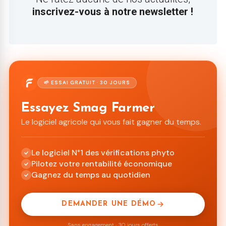
inscrivez-vous à notre newsletter !
🌱 ESSAI GRATUIT · 30 JOURS
Essayez Smag Farmer
Le logiciel agricole qui vous fait gagner du temps.
Le logiciel N°1 des vérifications phyto
Pilotez votre rentabilité économique
Gagnez du temps au quotidien
DEMANDER UNE DÉMO
Sans engagement · 30 jours offerts